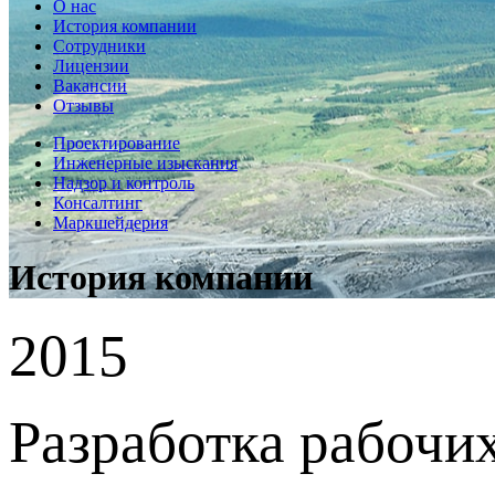
О нас
История компании
Сотрудники
Лицензии
Вакансии
Отзывы
Проектирование
Инженерные изыскания
Надзор и контроль
Консалтинг
Маркшейдерия
История компании
2015
Разработка рабочи