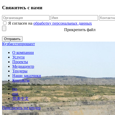
Свяжитесь с нами
Я согласен на
обработку персональных данных
Прикрепить файл
Кузбассгипрошахт
О компании
Услуги
Проекты
Медиацентр
Тендеры
Наши заказчики
Контакты
rus
eng
简体中文
Пригласить на тендер