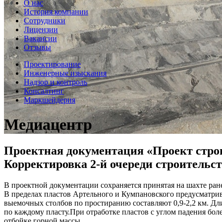
О нас
История компании
Сотрудники
Лицензии
Вакансии
Отзывы
Проектирование
Инженерные изыскания
Надзор и контроль
Консалтинг
Маркшейдерия
Медиацентр
Проектная документация «Проект стро
Корректировка 2-й очереди строительс
В проектной документации сохраняется принятая на шахте ра
В пределах пластов Артельного и Кумпановского предусматрив
выемочных столбов по простиранию составляют 0,9-2,2 км. Дли
по каждому пласту.При отработке пластов с углом падения бол
отбойке горной массы.