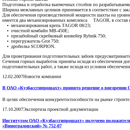
Подготовка и отработка выемочных столбов по разрабатываем
Ширина межлавных целиков принимается в соответствие с за
Для обеспечения производственной мощности шахты на уровне 
имеется два механизированных комплекса TAGOR, в состав к
• механизированная крепь TAGOR 08/23;
• очистной комбайн МВ-450Е;
• призабойный скребковый конвейер Rybnik 750;
• перегружатель Grot 750;
• дробилка SCORPION.
Для проветривания подготовительных забоев предусматривает
Сечения горных выработок приняты исходя из обеспечения доп
подготовительных работ, а также исходя из условия обеспечен
12.02.2007
Новости компании
В ОАО «Кузбассгипрошахт» принято решение о внедрении 
В целях обеспечения конкурентоспособности на рынке строите
17.10.2007
Экспертиза проектной документации
Институтом ОАО «Кузбассгипрошахт» получено положитель
«Виноградовский» № 752-07