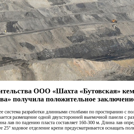
ительства ООО «Шахта «Бутовская» кем
тва» получила положительное заключени
нее система разработки длинными столбами по простиранию с п
ается размещение одной двухсторонней выемочной панели с раз
на лав по падению пласта составляет 160-300 м. Длина лав опр
ее 25° ходовое отделение крепи предусматривается оснащать пол