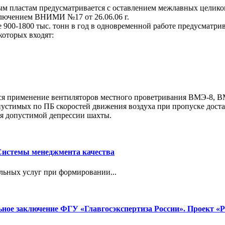
ым пластам предусматривается с оставлением межлавных целико
ключением ВНИМИ №17 от 26.06.06 г.
900-1800 тыс. тонн в год в одновременной работе предусматри
оторых входят:
ся применение вентиляторов местного проветривания ВМЭ-8, ВМ
устимых по ПБ скоростей движения воздуха при пропуске доста
ия допустимой депрессии шахты.
Системы менеджмента качества
льных услуг при формировании...
ное заключение ФГУ «Главгосэкспертиза России». Проект «