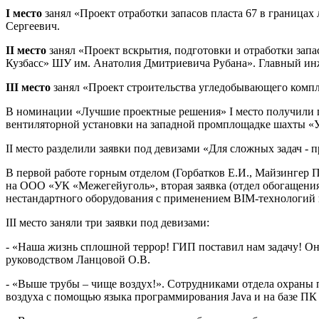
I место
занял «Проект отработки запасов пласта 67 в граница
Сергеевич.
II место
занял «Проект вскрытия, подготовки и отработки за
Кузбасс» ШУ им. Анатолия Дмитриевича Рубана». Главный ин
III место
занял «Проект строительства угледобывающего комп
В номинации «Лучшие проектные решения» I место получили пр
вентиляторной установки на западной промплощадке шахты «У
II место разделили заявки под девизами «Для сложных задач - пр
В первой работе горным отделом (Горбатков Е.И., Майзингер
на ООО «УК «Межегейуголь», вторая заявка (отдел обогащения 
нестандартного оборудования с применением BIM-технологий н
III место заняли три заявки под девизами:
- «Наша жизнь сплошной террор! ГИП поставил нам задачу! Он 
руководством Ланцовой О.В.
- «Выше трубы – чище воздух!». Сотрудниками отдела охраны 
воздуха с помощью языка программирования Java и на базе 