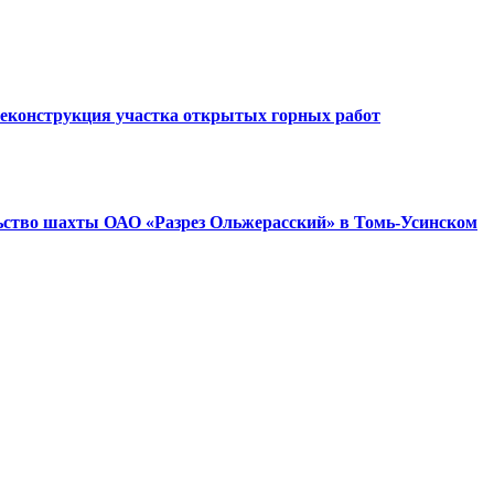
Реконструкция участка открытых горных работ
ьство шахты ОАО «Разрез Ольжерасский» в Томь-Усинском