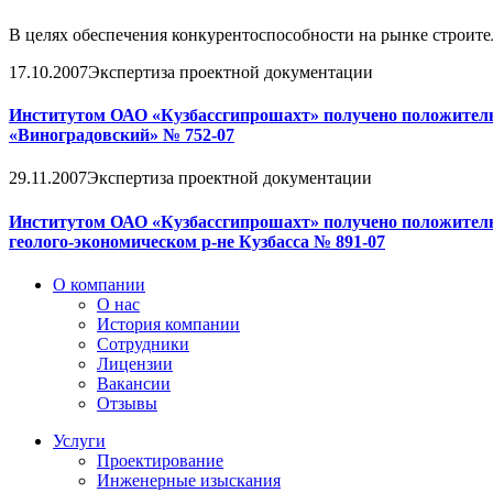
В целях обеспечения конкурентоспособности на рынке строите
17.10.2007
Экспертиза проектной документации
Институтом ОАО «Кузбассгипрошахт» получено положитель
«Виноградовский» № 752-07
29.11.2007
Экспертиза проектной документации
Институтом ОАО «Кузбассгипрошахт» получено положитель
геолого-экономическом р-не Кузбасса № 891-07
О компании
О нас
История компании
Сотрудники
Лицензии
Вакансии
Отзывы
Услуги
Проектирование
Инженерные изыскания