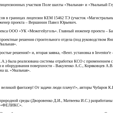
х лицензионных участков Поле шахты «Увальная» и «Увальный Г
пасов в границах лицензии КЕМ 15462 ТЭ (участок «Магистраль
женер проекта – Вершинин Павел Юрьевич.
лекса ООО «УК «Межегейуголь». Главный инженер проекта – Ба
оектные решения строительного отдела (под руководством Янгур
вальная».
остые решения!» и, вторая заявка, «Вент. установка в Inventor'e
 П.А.) была реализована системы отработки КСО с применение
и оборудования поверхности - Вакуленко А.С., Коряковцев А.В.)
а ш. «Увальная».
великий фантазер! От задачи люди плачут!», авторы Чубаров К.
природной среды (Дворовенко Д.И., Матвеева И.С.) разработан
ПК «ФЕЛИКС».