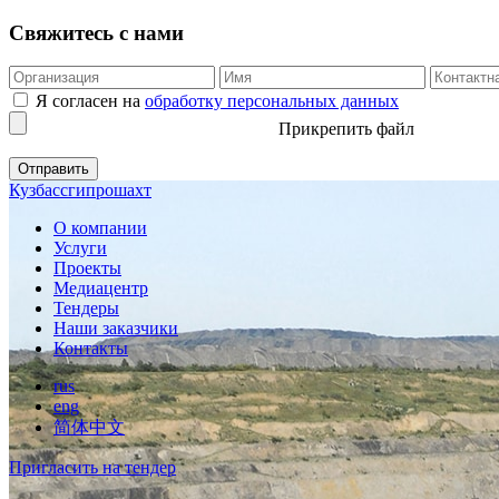
Свяжитесь с нами
Я согласен на
обработку персональных данных
Прикрепить файл
Кузбассгипрошахт
О компании
Услуги
Проекты
Медиацентр
Тендеры
Наши заказчики
Контакты
rus
eng
简体中文
Пригласить на тендер