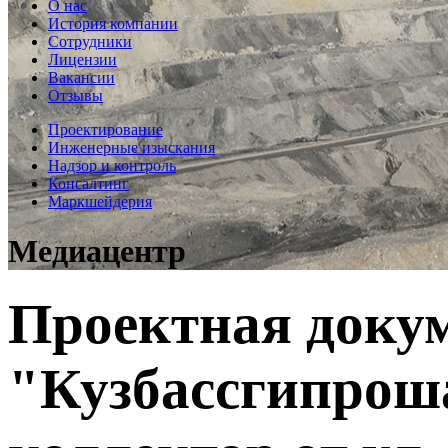
О нас
История компании
Сотрудники
Лицензии
Вакансии
Отзывы
Проектирование
Инженерные изыскания
Надзор и контроль
Консалтинг
Маркшейдерия
Медиацентр
Проектная доку
"Кузбассгипроша