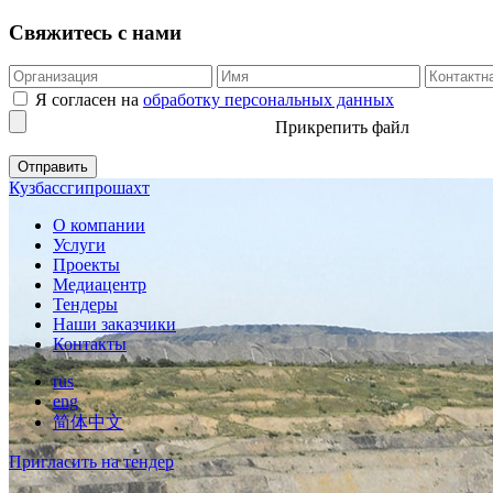
Свяжитесь с нами
Я согласен на
обработку персональных данных
Прикрепить файл
Кузбассгипрошахт
О компании
Услуги
Проекты
Медиацентр
Тендеры
Наши заказчики
Контакты
rus
eng
简体中文
Пригласить на тендер