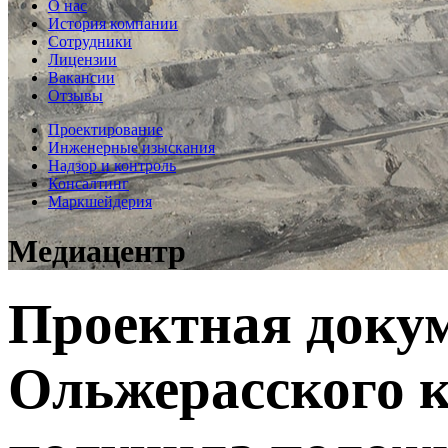
О нас
История компании
Сотрудники
Лицензии
Вакансии
Отзывы
Проектирование
Инженерные изыскания
Надзор и контроль
Консалтинг
Маркшейдерия
Медиацентр
Проектная докум
Ольжерасского 