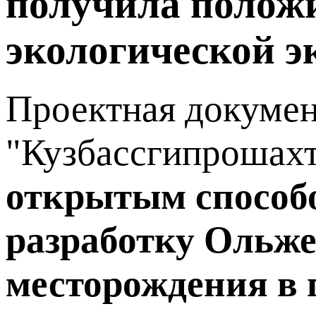
получила положи
экологической э
Проектная докумен
"Кузбассгипрошахт"
открытым способо
разработку Ольже
месторождения в 