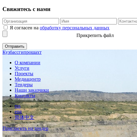
Свяжитесь с нами
Я согласен на
обработку персональных данных
Прикрепить файл
Кузбассгипрошахт
О компании
Услуги
Проекты
Медиацентр
Тендеры
Наши заказчики
Контакты
rus
eng
简体中文
Пригласить на тендер