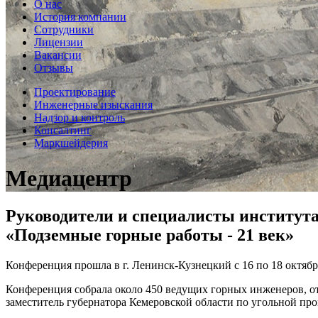
О нас
История компании
Сотрудники
Лицензии
Вакансии
Отзывы
Проектирование
Инженерные изыскания
Надзор и контроль
Консалтинг
Маркшейдерия
Медиацентр
Руководители и специалисты институт
«Подземные горные работы - 21 век»
Конференция прошла в г. Ленинск-Кузнецкий с 16 по 18 октяб
Конференция собрала около 450 ведущих горных инженеров, о
заместитель губернатора Кемеровской области по угольной 