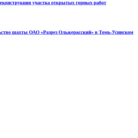
Реконструкция участка открытых горных работ
ьство шахты ОАО «Разрез Ольжерасский» в Томь-Усинском