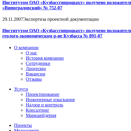
Институтом ОАО «Кузбассгипрошахт» получено положитель
«Виноградовский» № 752-07
29.11.2007
Экспертиза проектной документации
Институтом ОАО «Кузбассгипрошахт» получено положитель
геолого-экономическом р-не Кузбасса № 891-07
О компании
О нас
История компании
Сотрудники
Лицензии
Вакансии
Отзывы
Услуги
Проектирование
Инженерные изыскания
Надзор и контроль
Консалтинг
Маркшейдерия
Проекты
Медиацентр