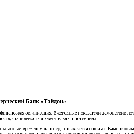
мерческий Банк «Тайдон»
 финансовая организация. Ежегодные показатели демонстрируют
сть, стабильность и значительный потенциал.
пытанный временем партнер, что является нашим с Вами общим
я с частными и корпоративными клиентами долгосрочные партн